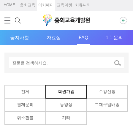
HOME
총회교육
아카데미
교육마켓
커뮤니티
공지사항
자료실
FAQ
1:1 문의
전체
회원가입
수강신청
결제문의
동영상
교재구입배송
취소환불
기타